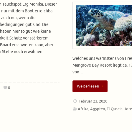
 Tauchspot Erg Monika. Dieser
t nur mit dem Boot erreichbar
 auch nur, wenn die
bedingungen gut sind. Die
 haben hier so gut wie keine
keit Schutz vor stärkerem
 Board erschweren kann, aber
r Stelle noch erwähnen:
welches uns wärmstens von Fre
Mangrove Bay Resort liegt ca. 1
von…
Weiterlesen
0
Februar 23, 2020
Afrika
,
Ägypten
,
El Quseir
,
Hote