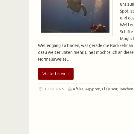
uns zum
Spot is
und das
Wetter
Schiffe
Möglich
Wellengang zu finden, was gerade die Rückkehr an
dazu weiter unten mehr. Eines möchte ich an diese
Normalerweise…
Weiterlesen
Juli 9, 2025
Afrika
,
Ägypten
,
El Quseir
,
Tauchen