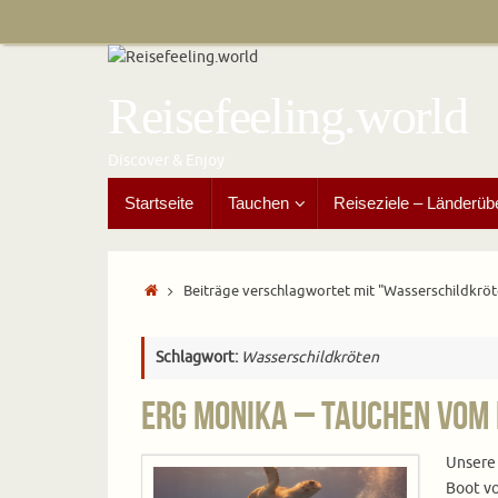
Zum
Inhalt
springen
Reisefeeling.world
Discover & Enjoy
Zum
Startseite
Tauchen
Reiseziele – Länderüb
Inhalt
springen
Start
Beiträge verschlagwortet mit "Wasserschildkröt
Schlagwort:
Wasserschildkröten
Erg Monika – Tauchen vom
Unsere
Boot vo