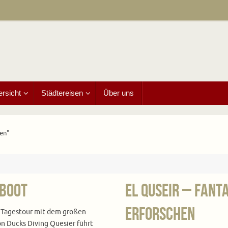
ersicht
Städtereisen
Über uns
en"
 Boot
El Quseir – Fan
erforschen
 Tagestour mit dem großen
n Ducks Diving Quesier führt