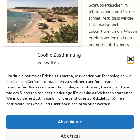
Schnuppertauchen im
letzten Jahr stand für uns
schnell fest, dass wir die
Unterwasserwelt
zukünftig mit mehr Wissen
erleben wollen und den
ersten Schritt haben wir
im April im Sharm El
Cookie-Zustimmung
Naga Diving Center vollzogen. Bevor unser PADI Open Water Diver
verwalten
Tauchkurs starten konnte, mussten wir kurzfristig eine neue Tauchschule
finden. Eigentlich wollten wir unseren Tauchschein mit Ahmed, der uns
Um dir ein optimales Erlebnis zu bieten, verwenden wir Technologien wie
schon beim Schnuppertauchen begleitet hat, machen. Leider war er zur…
Cookies, um Geräteinformationen zu speichern und/oder darauf
zuzugreifen. Wenn du diesen Technologien zustimmst, können wir Daten
Weiterlesen
wie das Surfverhalten oder eindeutige IDs auf dieser Website verarbeiten.
Wenn du deine Zustimmung nicht erteilst oder zurückziehst, können
bestimmte Merkmale und Funktionen beeinträchtigt werden.
April 16, 2018
Afrika
,
Ägypten
,
Sharm El Naga
,
Tauchen
3
Akzeptieren
Ablehnen