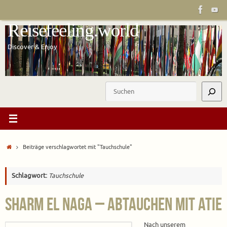
Zum
Inhalt
Reisefeeling.world
springen
Discover & Enjoy
Suchen
Start
Beiträge verschlagwortet mit "Tauchschule"
Schlagwort:
Tauchschule
Sharm El Naga – Abtauchen mit Atie
Nach unserem