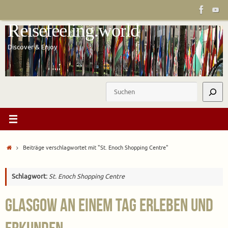
Zum
Inhalt
Reisefeeling.world
springen
Discover & Enjoy
Suchen
Start
Beiträge verschlagwortet mit "St. Enoch Shopping Centre"
Schlagwort:
St. Enoch Shopping Centre
Glasgow an einem Tag erleben und