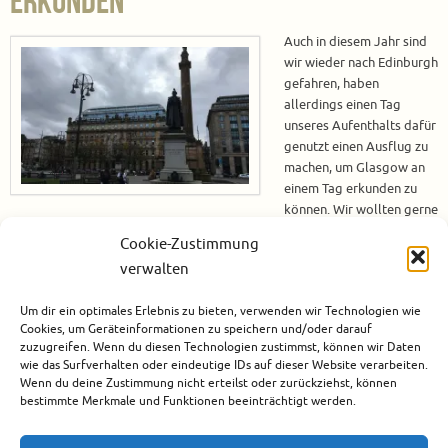
erkunden
Auch in diesem Jahr sind
wir wieder nach Edinburgh
gefahren, haben
allerdings einen Tag
unseres Aufenthalts dafür
genutzt einen Ausflug zu
machen, um Glasgow an
einem Tag erkunden zu
können. Wir wollten gerne
mal eine neue Stadt erkunden und die Anbindung zwischen Edinburgh
Cookie-Zustimmung
und Glasgow ist sehr gut. Zugfahrt von Edinburgh nach Glasgow Um von
verwalten
Edinburgh nach Glasgow zu gelangen haben wir uns für die Fahrt mit der
Bahn entschieden.…
Um dir ein optimales Erlebnis zu bieten, verwenden wir Technologien wie
Cookies, um Geräteinformationen zu speichern und/oder darauf
Weiterlesen
zuzugreifen. Wenn du diesen Technologien zustimmst, können wir Daten
wie das Surfverhalten oder eindeutige IDs auf dieser Website verarbeiten.
Wenn du deine Zustimmung nicht erteilst oder zurückziehst, können
November 5, 2017
bestimmte Merkmale und Funktionen beeinträchtigt werden.
Europa
,
Glasgow
,
Großbritannien
,
Schottland
,
Städtereise
2