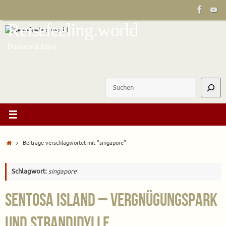
Zum
Inhalt
Reisefeeling.world
springen
Discover & Enjoy
Suchen
Start
Beiträge verschlagwortet mit "singapore"
Schlagwort:
singapore
Sentosa Island – Vergnügungspark
und Strandidylle