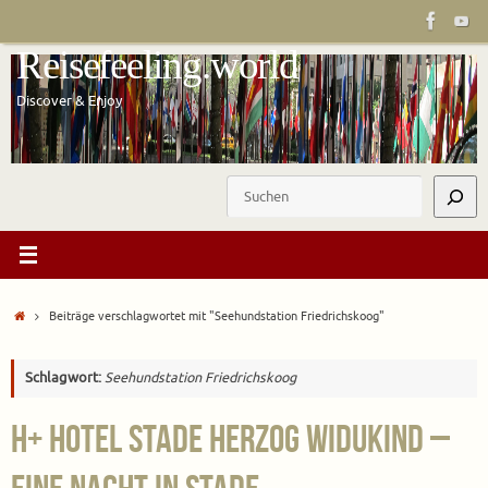
Zum
Inhalt
Reisefeeling.world
springen
Discover & Enjoy
Suchen
Start
Beiträge verschlagwortet mit "Seehundstation Friedrichskoog"
Schlagwort:
Seehundstation Friedrichskoog
H+ Hotel Stade Herzog Widukind –