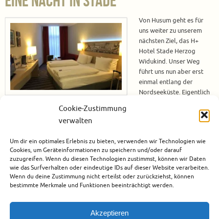
Eine Nacht in Stade
Von Husum geht es für
uns weiter zu unserem
nächsten Ziel, das H+
Hotel Stade Herzog
Widukind. Unser Weg
führt uns nun aber erst
einmal entlang der
Nordseeküste. Eigentlich
wollten wir auf dem Weg
Cookie-Zustimmung
noch die Seehundstation Friedrichskoog besuchen, jedoch ist die
verwalten
Schlange vor dem Gebäude so lang, dass wir uns entschließen dies erst
einmal aufzuschieben. Unsere Anfahrt zum H+ Hotel Stade Deich, Watt
Um dir ein optimales Erlebnis zu bieten, verwenden wir Technologien wie
und Matjes – Friedrichskoog-Spitze Da wir…
Cookies, um Geräteinformationen zu speichern und/oder darauf
zuzugreifen. Wenn du diesen Technologien zustimmst, können wir Daten
Weiterlesen
wie das Surfverhalten oder eindeutige IDs auf dieser Website verarbeiten.
Wenn du deine Zustimmung nicht erteilst oder zurückziehst, können
bestimmte Merkmale und Funktionen beeinträchtigt werden.
Oktober 23, 2020
Deutschland
,
Europa
,
Hotels
,
Stade
1
Akzeptieren