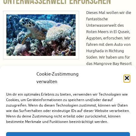
Unterwasserwelt erforschen
Dieses Mal wollen wir die
fantastische
Unterwasserwelt des
Roten Meers in El Quseir,
Ägypten, erforschen. Wir
fahren mit dem Auto von
Hurghada in Richtung
Süden. Wir haben uns für
das Mangrove Bay Resort
als Unterkunft entschlossen, denn dort befindet sich auch Ducks Diving,
Cookie-Zustimmung
ein Tauchcenter, welches uns wärmstens von Freunden empfohlen wurde.
verwalten
Mangrove Bay Resort Das Mangrove Bay Resort liegt ca. 170 km südlich
von Hurghada. Es wird hauptsächlich von…
Um dir ein optimales Erlebnis zu bieten, verwenden wir Technologien wie
Cookies, um Geräteinformationen zu speichern und/oder darauf
Weiterlesen
zuzugreifen. Wenn du diesen Technologien zustimmst, können wir Daten
wie das Surfverhalten oder eindeutige IDs auf dieser Website verarbeiten.
Wenn du deine Zustimmung nicht erteilst oder zurückziehst, können
Februar 23, 2020
bestimmte Merkmale und Funktionen beeinträchtigt werden.
Afrika
,
Ägypten
,
El Quseir
,
Hotels
,
Marsa Alam
,
Rotes Meer
,
Tauchen
3