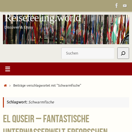
Zum
Inhalt
Reisefeeling.world
springen
Discover & Enjoy
Suchen
Start
Beiträge verschlagwortet mit "Schwarmfische"
Schlagwort:
Schwarmfische
El Quseir – Fantastische