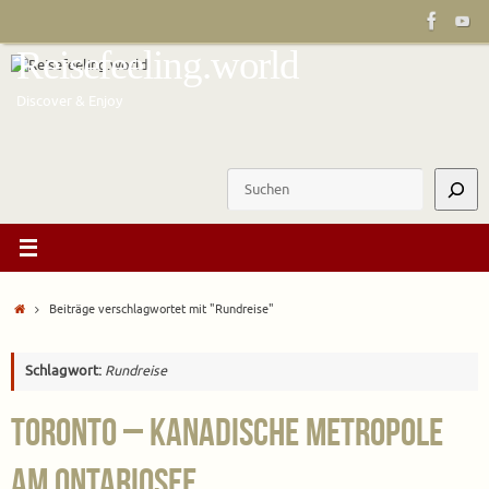
Zum
Inhalt
Reisefeeling.world
springen
Discover & Enjoy
Suchen
Start
Beiträge verschlagwortet mit "Rundreise"
Schlagwort:
Rundreise
Toronto – Kanadische Metropole
am Ontariosee