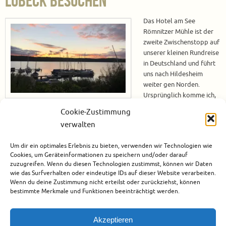
Lübeck besuchen
Das Hotel am See
Römnitzer Mühle ist der
zweite Zwischenstopp auf
unserer kleinen Rundreise
in Deutschland und führt
uns nach Hildesheim
weiter gen Norden.
Ursprünglich komme ich,
Tanja, ja aus Hamburg und
Cookie-Zustimmung
kenne viele Ecken im norden Deutschlands. Aber wie so häufig, ignoriert
verwalten
man die Sehenswürdigkeiten / kleinen Schätze, die sich Nahe am eigenen
Wohnort befinden. Nachdem ich jetzt schon über 20 Jahre in Hessen nahe
Um dir ein optimales Erlebnis zu bieten, verwenden wir Technologien wie
Darmstadt wohne, ist es…
Cookies, um Geräteinformationen zu speichern und/oder darauf
zuzugreifen. Wenn du diesen Technologien zustimmst, können wir Daten
Weiterlesen
wie das Surfverhalten oder eindeutige IDs auf dieser Website verarbeiten.
Wenn du deine Zustimmung nicht erteilst oder zurückziehst, können
bestimmte Merkmale und Funktionen beeinträchtigt werden.
Oktober 14, 2020
Deutschland
,
Europa
,
Hotels
,
Römnitz
1
Akzeptieren