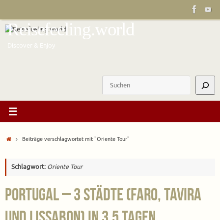
Zum
Inhalt
Reisefeeling.world
springen
Discover & Enjoy
Suchen
Start
Beiträge verschlagwortet mit "Oriente Tour"
Schlagwort:
Oriente Tour
Portugal – 3 Städte (Faro, Tavira
und Lissabon) in 3,5 Tagen