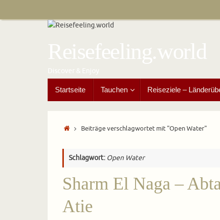
Zum
Inhalt
springen
Reisefeeling.world
Discover & Enjoy
Zum
Startseite
Tauchen
Reiseziele – Länderüb
Inhalt
springen
Start
Beiträge verschlagwortet mit "Open Water"
Schlagwort:
Open Water
Sharm El Naga – Abt
Atie