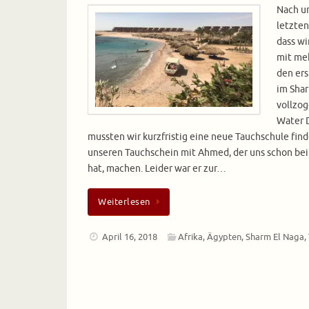
Nach u
letzten
dass wi
mit me
den ers
im Shar
vollzo
Water D
mussten wir kurzfristig eine neue Tauchschule find
unseren Tauchschein mit Ahmed, der uns schon be
hat, machen. Leider war er zur…
Weiterlesen
April 16, 2018
Afrika
,
Ägypten
,
Sharm El Naga
,