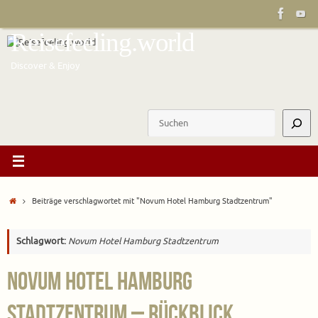
Zum
Inhalt
Reisefeeling.world
springen
Discover & Enjoy
Suchen
Start
Beiträge verschlagwortet mit "Novum Hotel Hamburg Stadtzentrum"
Schlagwort:
Novum Hotel Hamburg Stadtzentrum
Novum Hotel Hamburg
Stadtzentrum – Rückblick