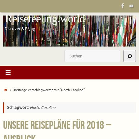
Zum
Inhalt
Reisefeeling.world
springen
Discover & Enjoy
Suchen
Start
Beiträge verschlagwortet mit "North Carolina"
Schlagwort:
North Carolina
Unsere Reisepläne für 2018 –