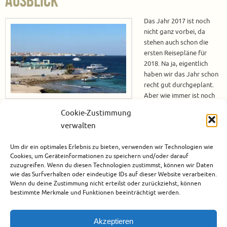
Ausblick
Das Jahr 2017 ist noch
nicht ganz vorbei, da
stehen auch schon die
ersten Reisepläne für
2018. Na ja, eigentlich
haben wir das Jahr schon
recht gut durchgeplant.
Aber wie immer ist noch
etwas Luft, so dass es
Cookie-Zustimmung
garantiert noch die eine oder andere Ergänzung im Laufe der Zeit geben
verwalten
wird. Und da Julia in ihrem Blog gerade die Blogparade „Meine
Reisepläne 2018“ laufen hat, kommt dieser Artikel gerade richtig.…
Um dir ein optimales Erlebnis zu bieten, verwenden wir Technologien wie
Cookies, um Geräteinformationen zu speichern und/oder darauf
Weiterlesen
zuzugreifen. Wenn du diesen Technologien zustimmst, können wir Daten
wie das Surfverhalten oder eindeutige IDs auf dieser Website verarbeiten.
Wenn du deine Zustimmung nicht erteilst oder zurückziehst, können
Dezember 27, 2017
bestimmte Merkmale und Funktionen beeinträchtigt werden.
Afrika
,
Ägypten
,
Blogparaden
,
Nordamerika
,
Reisen mit Mutter
,
USA
Akzeptieren