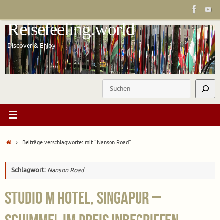
Zum
Inhalt
Reisefeeling.world
springen
Discover & Enjoy
Suchen
Start
Beiträge verschlagwortet mit "Nanson Road"
Schlagwort:
Nanson Road
Studio M Hotel, Singapur –