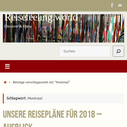
Zum
Inhalt
Reisefeeling.world
springen
Discover & Enjoy
Suchen
Start
Beiträge verschlagwortet mit "Montreal"
Schlagwort:
Montreal
Unsere Reisepläne für 2018 –