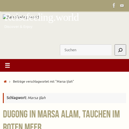
Zum
Inhalt
Reisefeeling.world
springen
Discover & Enjoy
Suchen
Start
Beiträge verschlagwortet mit "Marsa Ijlah"
Schlagwort:
Marsa Ijlah
Dugong in Marsa Alam, Tauchen im
Roten Meer