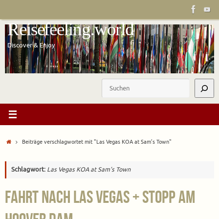
Zum
Inhalt
Reisefeeling.world
springen
Discover & Enjoy
Suchen
Start
Beiträge verschlagwortet mit "Las Vegas KOA at Sam’s Town"
Schlagwort:
Las Vegas KOA at Sam’s Town
Fahrt nach Las Vegas + Stopp am