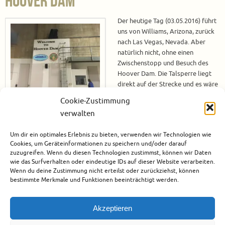
Hoover Dam
Der heutige Tag (03.05.2016) führt
uns von Williams, Arizona, zurück
nach Las Vegas, Nevada. Aber
natürlich nicht, ohne einen
Zwischenstopp und Besuch des
Hoover Dam. Die Talsperre liegt
direkt auf der Strecke und es wäre
eine Schande, wenn wir diese nicht
Cookie-Zustimmung
besichtigen würden. Die Anfahrt
verwalten
zum Hoover Dam An der Sicherheitskontrolle müssen wir Anhalten. Zwei
Beamte fordern uns auf alle Außen-Staufächer des Wohnmobils zu
Um dir ein optimales Erlebnis zu bieten, verwenden wir Technologien wie
öffnen. Jetzt noch ein schneller Blick…
Cookies, um Geräteinformationen zu speichern und/oder darauf
zuzugreifen. Wenn du diesen Technologien zustimmst, können wir Daten
Weiterlesen
wie das Surfverhalten oder eindeutige IDs auf dieser Website verarbeiten.
Wenn du deine Zustimmung nicht erteilst oder zurückziehst, können
bestimmte Merkmale und Funktionen beeinträchtigt werden.
Juni 23, 2016
Nordamerika
,
USA
Akzeptieren