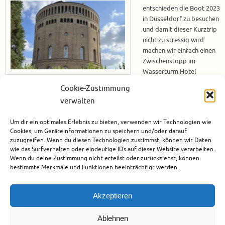
entschieden die Boot 2023
in Düsseldorf zu besuchen
und damit dieser Kurztrip
nicht zu stressig wird
machen wir einfach einen
Zwischenstopp im
Wasserturm Hotel
Cologne. Somit können
Cookie-Zustimmung
wir uns vor dem Messebesuch ausruhen und den Abend in Köln genießen.
verwalten
Wir waren im letzten Jahr bereits in diesem Hotel und haben uns eine
Suite gegönnt. Damit die Information dazu nicht in Vergessenheit gerät
Um dir ein optimales Erlebnis zu bieten, verwenden wir Technologien wie
werde ich das Video der…
Cookies, um Geräteinformationen zu speichern und/oder darauf
zuzugreifen. Wenn du diesen Technologien zustimmst, können wir Daten
Weiterlesen
wie das Surfverhalten oder eindeutige IDs auf dieser Website verarbeiten.
Wenn du deine Zustimmung nicht erteilst oder zurückziehst, können
bestimmte Merkmale und Funktionen beeinträchtigt werden.
Februar 19, 2023
Deutschland
,
Europa
,
Hotels
,
Köln
0
Akzeptieren
Ablehnen