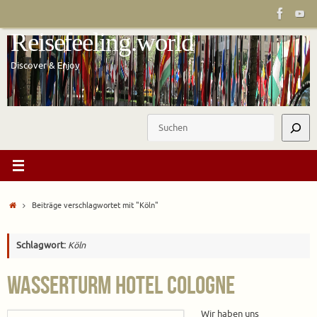
Zum
Inhalt
Reisefeeling.world
springen
Discover & Enjoy
Suchen
Start
Beiträge verschlagwortet mit "Köln"
Schlagwort:
Köln
Wasserturm Hotel Cologne
Wir haben uns