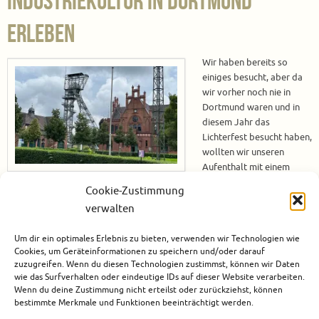
Industriekultur in Dortmund
erleben
Wir haben bereits so
einiges besucht, aber da
wir vorher noch nie in
Dortmund waren und in
diesem Jahr das
Lichterfest besucht haben,
wollten wir unseren
Aufenthalt mit einem
Besuch der Zeche Zollern
Cookie-Zustimmung
abrunden. Was ist die Zeche Zollern? Bei der Zeche Zollern handelt es sich
verwalten
um ein stillgelegtes Steinkohlebergwerk. Die Kohleförderung wurde
1955 eingestellt. In den 1960er Jahren sollte die Zeche abgerissen
Um dir ein optimales Erlebnis zu bieten, verwenden wir Technologien wie
werden. Auf eine Initiative im Jahr 1969, die vom…
Cookies, um Geräteinformationen zu speichern und/oder darauf
zuzugreifen. Wenn du diesen Technologien zustimmst, können wir Daten
Weiterlesen
wie das Surfverhalten oder eindeutige IDs auf dieser Website verarbeiten.
Wenn du deine Zustimmung nicht erteilst oder zurückziehst, können
bestimmte Merkmale und Funktionen beeinträchtigt werden.
September 4, 2023
Deutschland
,
Dortmund
,
Europa
,
Städtereise
1