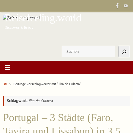
Zum
Inhalt
Reisefeeling.world
springen
Discover & Enjoy
Suchen
Start
Beiträge verschlagwortet mit "Ilha da Culatra"
Schlagwort:
Ilha da Culatra
Portugal – 3 Städte (Faro,
Tavira und Lissabon) in 3,5