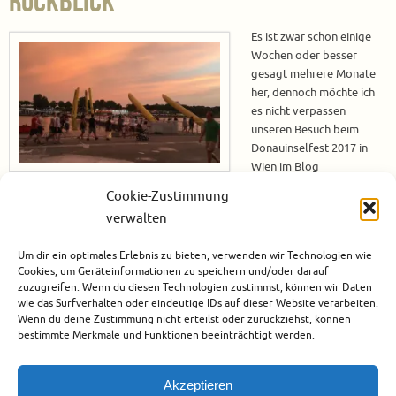
Rückblick
Es ist zwar schon einige
Wochen oder besser
gesagt mehrere Monate
her, dennoch möchte ich
es nicht verpassen
unseren Besuch beim
Donauinselfest 2017 in
Wien im Blog
festzuhalten. Das
Cookie-Zustimmung
Donauinselfest kann man ohne Umschweife als großes Event bezeichnen.
verwalten
Es findet ein Mal pro Jahr, jeweils Ende Juni, statt. Bei dem Event handelt
es sich um eine Freiluftveranstaltung, die auf der Donauinsel stattfindet.
Um dir ein optimales Erlebnis zu bieten, verwenden wir Technologien wie
Der Eintritt ist kostenlos. Jedes Jahr treten auf…
Cookies, um Geräteinformationen zu speichern und/oder darauf
zuzugreifen. Wenn du diesen Technologien zustimmst, können wir Daten
Weiterlesen
wie das Surfverhalten oder eindeutige IDs auf dieser Website verarbeiten.
Wenn du deine Zustimmung nicht erteilst oder zurückziehst, können
bestimmte Merkmale und Funktionen beeinträchtigt werden.
November 30, 2017
Europa
,
Österreich
0
Akzeptieren