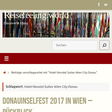
Zum
Inhalt
Reisefeeling.world
springen
Discover & Enjoy
Suchen
Start
Beiträge verschlagwortet mit "Hotel Novotel Suites Wien City Donau"
Schlagwort:
Hotel Novotel Suites Wien City Donau
Donauinselfest 2017 in Wien –