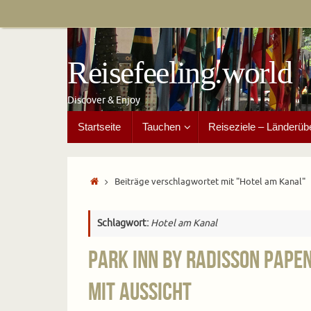
Zum
Inhalt
springen
Reisefeeling.world
Discover & Enjoy
Zum
Startseite
Tauchen
Reiseziele – Länderüb
Inhalt
springen
Start
Beiträge verschlagwortet mit "Hotel am Kanal"
Schlagwort:
Hotel am Kanal
Park Inn by Radisson Pape
mit Aussicht