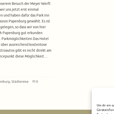
nserem Besuch der Meyer Werft
wir uns jetzt erst einmal
n und haben dafür das Park Inn
ssion Papenburg gewählt. Es ist
 gelegen, so dass wir von hier
ch Papenburg gut erkunden
. Parkmöglichkeiten Das Hotel
 über ausreichend kostenlose
ktroautos gibt es nicht direkt am
rvicepunkt diese Möglichkeit.…
enburg
,
Städtereise
0
Um dir ein o
Geräteinfor