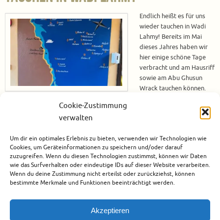
Endlich heißt es für uns
wieder tauchen in Wadi
Lahmy! Bereits im Mai
dieses Jahres haben wir
hier einige schöne Tage
verbracht und am Hausriff
sowie am Abu Ghusun
Wrack tauchen können.
Der Aufenthalt hat uns so
Cookie-Zustimmung
gut gefallen, dass wir direkt beschlossen haben jetzt nochmal her zu
verwalten
kommen, um weitere großartige Tauchplätze zu erkunden. Tauchen in
Wadi Lahmy mit dem ORCA Dive Club Wadi Lahmy Der ORCA Dive Club…
Um dir ein optimales Erlebnis zu bieten, verwenden wir Technologien wie
Cookies, um Geräteinformationen zu speichern und/oder darauf
Weiterlesen
zuzugreifen. Wenn du diesen Technologien zustimmst, können wir Daten
wie das Surfverhalten oder eindeutige IDs auf dieser Website verarbeiten.
Wenn du deine Zustimmung nicht erteilst oder zurückziehst, können
November 9, 2023
bestimmte Merkmale und Funktionen beeinträchtigt werden.
Afrika
,
Ägypten
,
Berenike / Hamata
,
Marsa Alam
,
Tauchen
0
Akzeptieren