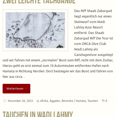
zwei leichte Tachgänge
Das Riff Shaab Zabargad
liegt eigentlich nur einen
Steinwurf vom Wadi
Lahmy Azur Resort
entfernt. Das Shaab
Zabargad Riff Die Tour ist
vom ORCA Dive Club
Wadi Lahmy als
Ganztagestour ausgelegt
und wir fahren mit einem „normalen“ Boot zum Riff, nicht mit dem Zodiac.
Hierzu geht es erst einmal zum 10 Autominuten entfernten Hafen nach
Hamata in Richtung Norden. Dort besteigen wir das Boot und fahren von
hier aus circa…
Weiterlesen
November 20, 2023
Afrika
,
Ägypten
,
Berenike / Hamata
,
Tauchen
0
Tauchen in Wadi Lahmy