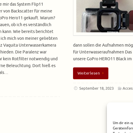
e mir das System Flip11
er von Backscatter für meine
oPro Hero11 gekauft. Warum?
auen, ob ich es verständlich
n kann. Wie bereits berichtet
ich mich von meiner geliebten
nz Vaquita Unterwasserkamera
dann sollen die Aufnahmen mög
hieden. Die Paralenz war
für Unterwasseraufnahmen Das 
ar kein Rotfilter notwendig und
unsere GoPro HERO11 Black im E
rne Beleuchtung. Dort hieß es
 als…
Weiterlesen
September 18, 2023
Acces
Um dir ein o
Geräteinfor