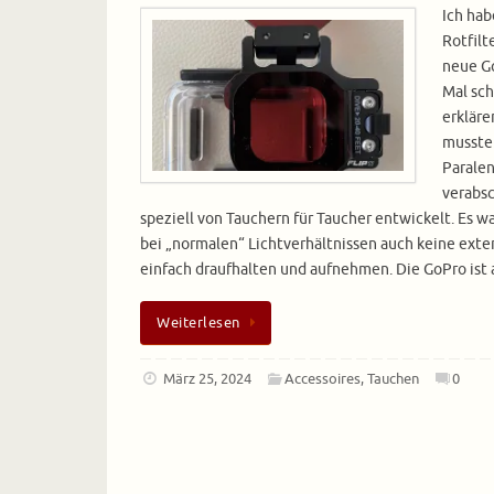
Ich hab
Rotfilt
neue G
Mal sch
erkläre
musste 
Parale
verabsc
speziell von Tauchern für Taucher entwickelt. Es w
bei „normalen“ Lichtverhältnissen auch keine exte
einfach draufhalten und aufnehmen. Die GoPro ist
Weiterlesen
März 25, 2024
Accessoires
,
Tauchen
0