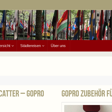
ersicht
Städtereisen
Über uns
scatter – GoPro
GoPro Zubehör 