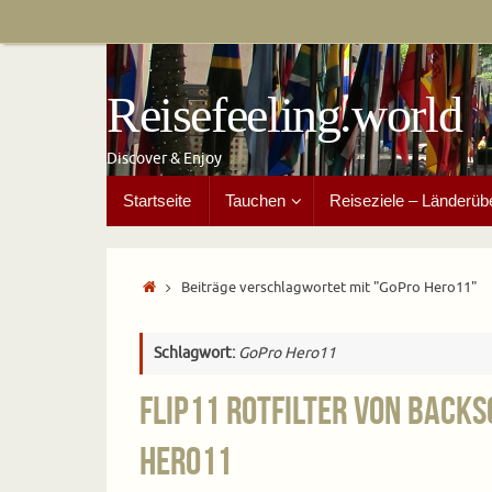
Zum
Inhalt
springen
Reisefeeling.world
Discover & Enjoy
Zum
Startseite
Tauchen
Reiseziele – Länderüb
Inhalt
springen
Start
Beiträge verschlagwortet mit "GoPro Hero11"
Schlagwort:
GoPro Hero11
Flip11 Rotfilter von Back
Hero11