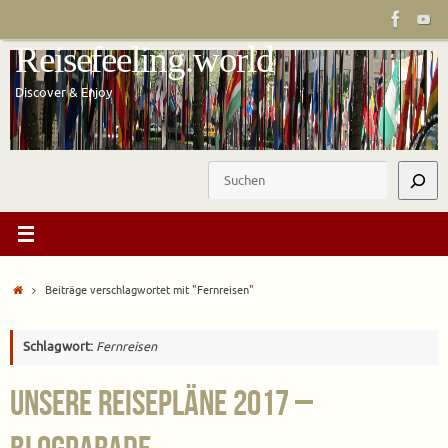
Zum
Inhalt
Reisefeeling.world
springen
Discover & Enjoy
Suchen
Start
Beiträge verschlagwortet mit "Fernreisen"
Schlagwort:
Fernreisen
Unsere Reisepläne 2017 –