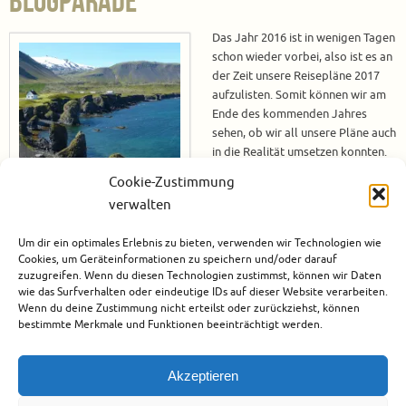
Blogparade
Das Jahr 2016 ist in wenigen Tagen
schon wieder vorbei, also ist es an
der Zeit unsere Reisepläne 2017
aufzulisten. Somit können wir am
Ende des kommenden Jahres
sehen, ob wir all unsere Pläne auch
in die Realität umsetzen konnten.
Neben dieser Übersicht ist dieser
Cookie-Zustimmung
Beitrag auch direkt unsere
verwalten
Teilnahme an der Blogparade, zu der Jessica von Yummy Travel
aufgerufen hat. Unsere Reisepläne 2017 Januar 2017 Für mich (Tanja)
Um dir ein optimales Erlebnis zu bieten, verwenden wir Technologien wie
und…
Cookies, um Geräteinformationen zu speichern und/oder darauf
zuzugreifen. Wenn du diesen Technologien zustimmst, können wir Daten
Weiterlesen
wie das Surfverhalten oder eindeutige IDs auf dieser Website verarbeiten.
Wenn du deine Zustimmung nicht erteilst oder zurückziehst, können
bestimmte Merkmale und Funktionen beeinträchtigt werden.
Dezember 15, 2016
Blogparaden
0
Akzeptieren