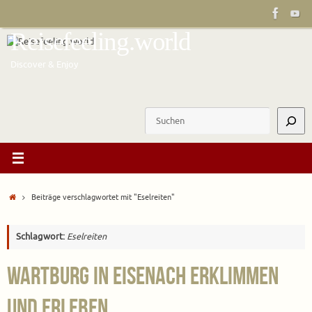
Zum
Inhalt
Reisefeeling.world
springen
Discover & Enjoy
Suchen
Start
Beiträge verschlagwortet mit "Eselreiten"
Schlagwort:
Eselreiten
Wartburg in Eisenach erklimmen
und erleben