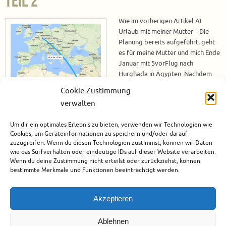
Teil 2
Wie im vorherigen Artikel AI
Urlaub mit meiner Mutter – Die
Planung bereits aufgeführt, geht
es für meine Mutter und mich Ende
Januar mit 5vorFlug nach
Hurghada in Ägypten. Nachdem
jetzt der Weihnachtsstress vorbei
Cookie-Zustimmung
ist – na ja, so richtig stressig war es
verwalten
bei uns eigentlich gar nicht – habe
ich mir jetzt mal alle Unterlagen etwas genauer angeschaut. Wie schon
Um dir ein optimales Erlebnis zu bieten, verwenden wir Technologien wie
mal aufgeführt, buchen mein Mann und ich eigentlich keine…
Cookies, um Geräteinformationen zu speichern und/oder darauf
zuzugreifen. Wenn du diesen Technologien zustimmst, können wir Daten
Weiterlesen
wie das Surfverhalten oder eindeutige IDs auf dieser Website verarbeiten.
Wenn du deine Zustimmung nicht erteilst oder zurückziehst, können
bestimmte Merkmale und Funktionen beeinträchtigt werden.
Dezember 28, 2016
Afrika
,
Ägypten
,
Hotels
,
Reisen mit Mutter
,
Rotes Meer
Akzeptieren
Ablehnen