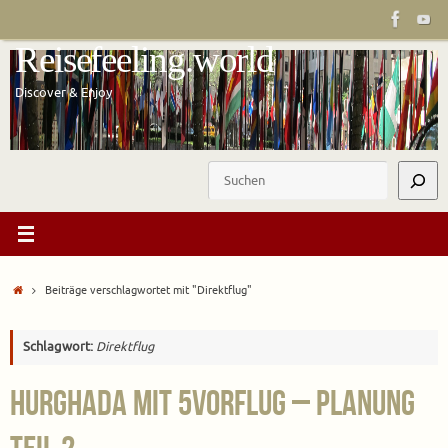
Zum
Inhalt
Reisefeeling.world
springen
Discover & Enjoy
Suchen
Start
Beiträge verschlagwortet mit "Direktflug"
Schlagwort:
Direktflug
Hurghada mit 5vorFlug – Planung