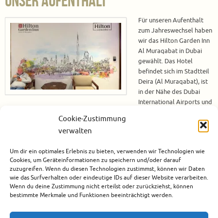
Unser Aufenthalt
Für unseren Aufenthalt
zum Jahreswechsel haben
wir das Hilton Garden Inn
Al Muraqabat in Dubai
gewählt. Das Hotel
befindet sich im Stadtteil
Deira (Al Muraqabat), ist
in der Nähe des Dubai
International Airports und
hat eine gute Anbindung ans öffentliche Verkehrsnetz, um zu vielen
Cookie-Zustimmung
Sehenswürdigkeiten in Dubai einfach zu gelangen. Unser Aufenthalt im
verwalten
Hilton Garden Inn Al Muraqabat Check-in Die Damen und Herren an der
Rezeption des Hotels sind sehr…
Um dir ein optimales Erlebnis zu bieten, verwenden wir Technologien wie
Cookies, um Geräteinformationen zu speichern und/oder darauf
Weiterlesen
zuzugreifen. Wenn du diesen Technologien zustimmst, können wir Daten
wie das Surfverhalten oder eindeutige IDs auf dieser Website verarbeiten.
Wenn du deine Zustimmung nicht erteilst oder zurückziehst, können
Januar 28, 2024
bestimmte Merkmale und Funktionen beeinträchtigt werden.
Asien
,
Dubai
,
Hotels
,
Städtereise
,
Vereinigten Arabischen Emirate
1