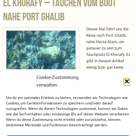
El Khorafy – Tauchen vom Boot
nahe Port Ghalib
Dieses Mal führt uns die
Reise nach Port Ghalib,
nahe Marsa Alam, um
genauer zu sein zum
Tauchplatz El Khorafy. Es
gibt in diesem Artikel
wenig bzw. gar keine
statischen Bilder, denn wie
Cookie-Zustimmung
bereits erwähnt, haben
verwalten
wir uns eine neue Unterwasserkamera zugelegt. Damit die Videos mit der
Zeit besser werden müssen wir natürlich üben und das hat zur Folge, dass
Um dir ein optimales Erlebnis zu bieten, verwenden wir Technologien wie
es ab jetzt mehr Videos von unseren Tauchausflügen geben wird.…
Cookies, um Geräteinformationen zu speichern und/oder darauf
zuzugreifen. Wenn du diesen Technologien zustimmst, können wir Daten
Weiterlesen
wie das Surfverhalten oder eindeutige IDs auf dieser Website verarbeiten.
Wenn du deine Zustimmung nicht erteilst oder zurückziehst, können
bestimmte Merkmale und Funktionen beeinträchtigt werden.
Dezember 6, 2021
Afrika
,
Ägypten
,
El Quseir
,
Marsa Alam
,
Tauchen
3