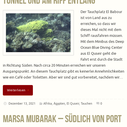
Tunnel und am Riff entlang
Der Tauchplatz El Babour
ist von Land aus zu
erreichen, so dass wir
dieses Mal nicht mit dem
Schiff rausfahren müssen.
Mit dem Minibus des Deep
Ocean Blue Diving Center
aus El Quseir geht die
Fahrt erst durch die Stadt
in Richtung Süden. Nach circa 20 Minuten erreichen wir unseren
Ausgangspunkt. An diesem Tauchplatz gibt es keinerlei Annehmlichkeiten
wie ein Café oder Toiletten. Aber wir sind gut vorbereitet, nachdem wir…
Weiterlesen
Dezember 13, 2021
Afrika
,
Ägypten
,
El Quseir
,
Tauchen
0
Marsa Mubarak – Südlich von Port