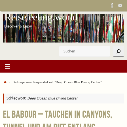
Zum
Inhalt
Reisefeeling.world
springen
Discover & Enjoy
Suchen
Start
Beiträge verschlagwortet mit "Deep Ocean Blue Diving Center"
Schlagwort:
Deep Ocean Blue Diving Center
El Babour – Tauchen in Canyons,