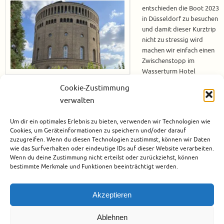
entschieden die Boot 2023
in Düsseldorf zu besuchen
und damit dieser Kurztrip
nicht zu stressig wird
machen wir einfach einen
Zwischenstopp im
Wasserturm Hotel
Cologne. Somit können
Cookie-Zustimmung
wir uns vor dem Messebesuch ausruhen und den Abend in Köln genießen.
verwalten
Wir waren im letzten Jahr bereits in diesem Hotel und haben uns eine
Suite gegönnt. Damit die Information dazu nicht in Vergessenheit gerät
Um dir ein optimales Erlebnis zu bieten, verwenden wir Technologien wie
werde ich das Video der…
Cookies, um Geräteinformationen zu speichern und/oder darauf
zuzugreifen. Wenn du diesen Technologien zustimmst, können wir Daten
Weiterlesen
wie das Surfverhalten oder eindeutige IDs auf dieser Website verarbeiten.
Wenn du deine Zustimmung nicht erteilst oder zurückziehst, können
bestimmte Merkmale und Funktionen beeinträchtigt werden.
Februar 19, 2023
Deutschland
,
Europa
,
Hotels
,
Köln
0
Akzeptieren
Ablehnen