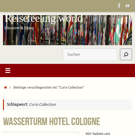
Zum
Inhalt
Reisefeeling.world
springen
Discover & Enjoy
Suchen
Start
Beiträge verschlagwortet mit "Curio Collection"
Schlagwort:
Curio Collection
Wasserturm Hotel Cologne
Wir haben uns