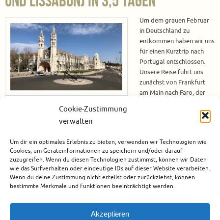
und Lissabon) in 3,5 Tagen
Um dem grauen Februar
in Deutschland zu
entkommen haben wir uns
für einen Kurztrip nach
Portugal entschlossen.
Unsere Reise führt uns
zunächst von Frankfurt
am Main nach Faro, der
Hauptstadt der Subregion
Cookie-Zustimmung
Algarve. In nur 3 Stunden und 15 Minuten erreichen wir die beschauliche
verwalten
Stadt am Atlantik mit dem Flugzeug. Faro – Altstadt und Inselhopping
Die kleine Stadt Faro hat einige Highlights zu bieten. In der Altstadt
Um dir ein optimales Erlebnis zu bieten, verwenden wir Technologien wie
befindet sich z.…
Cookies, um Geräteinformationen zu speichern und/oder darauf
zuzugreifen. Wenn du diesen Technologien zustimmst, können wir Daten
Weiterlesen
wie das Surfverhalten oder eindeutige IDs auf dieser Website verarbeiten.
Wenn du deine Zustimmung nicht erteilst oder zurückziehst, können
bestimmte Merkmale und Funktionen beeinträchtigt werden.
März 20, 2022
Europa
,
Faro
,
Lissabon
,
Portugal
,
Städtereise
,
Tavira
0
Akzeptieren