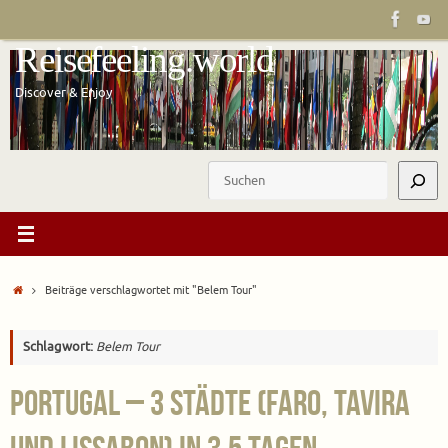
Zum
Inhalt
Reisefeeling.world
springen
Discover & Enjoy
Suchen
Start
Beiträge verschlagwortet mit "Belem Tour"
Schlagwort:
Belem Tour
Portugal – 3 Städte (Faro, Tavira