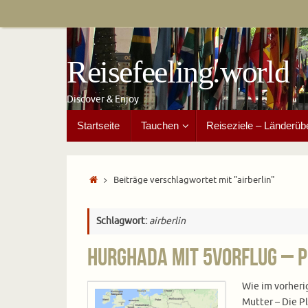
Zum
Inhalt
springen
Reisefeeling.world
Discover & Enjoy
Zum
Startseite
Tauchen
Reiseziele – Länderüb
Inhalt
springen
Start
Beiträge verschlagwortet mit "airberlin"
Schlagwort:
airberlin
Hurghada mit 5vorFlug – P
Wie im vorheri
Mutter – Die P