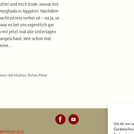
utter und mich Ende Januar mit
 Hurghada in Ägypten. Nachdem
achtsstress vorbei ist – na ja, so
 war es bei uns eigentlich gar
h mir jetzt mal alle Unterlagen
angeschaut. Wie schon mal
 keine…
isen mit Mutter
,
Rotes Meer
Um dir ein o
Geräteinfor
ichtlinie (EU)