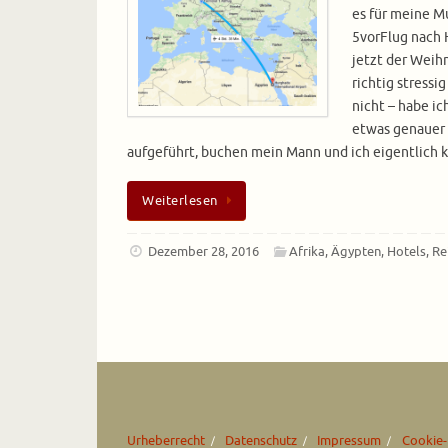
es für meine M
5vorFlug nach
jetzt der Weihn
richtig stressig
nicht – habe ic
etwas genauer 
aufgeführt, buchen mein Mann und ich eigentlich
Weiterlesen
Dezember 28, 2016
Afrika
,
Ägypten
,
Hotels
,
Re
Urheberrecht
Datenschutz
Impressum
Cookie-R