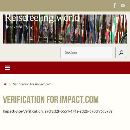
Zum
Inhalt
Reisefeeling.world
springen
Discover & Enjoy
Suchen
Start
Verification for impact.com
Verification for impact.com
Impact-Site-Verification: a9cf3d2f-b551-474a-ad2b-670cf75c578a