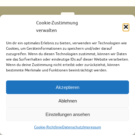
Cookie-Zustimmung
verwalten
Urheberrecht
Datenschutz
Impressum
Cookie-Richtlinie (EU)
Um dir ein optimales Erlebnis zu bieten, verwenden wir Technologien wie
Präsentiert von
Tempera
&
WordPress.
Cookies, um Geräteinformationen zu speichern und/oder darauf
zuzugreifen. Wenn du diesen Technologien zustimmst, können wir Daten
wie das Surfverhalten oder eindeutige IDs auf dieser Website verarbeiten.
Wenn du deine Zustimmung nicht erteilst oder zurückziehst, können
bestimmte Merkmale und Funktionen beeinträchtigt werden.
Akzeptieren
Ablehnen
Einstellungen ansehen
Cookie-Richtlinie
Datenschutz
Impressum