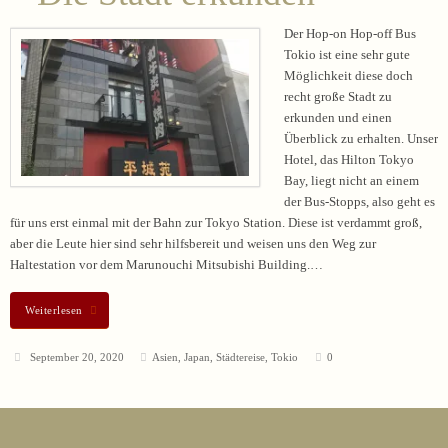
Der Hop-on Hop-off Bus
Tokio ist eine sehr gute
Möglichkeit diese doch
recht große Stadt zu
erkunden und einen
Überblick zu erhalten. Unser
Hotel, das Hilton Tokyo
Bay, liegt nicht an einem
der Bus-Stopps, also geht es
für uns erst einmal mit der Bahn zur Tokyo Station. Diese ist verdammt groß,
aber die Leute hier sind sehr hilfsbereit und weisen uns den Weg zur
Haltestation vor dem Marunouchi Mitsubishi Building.…
Weiterlesen
September 20, 2020
Asien
,
Japan
,
Städtereise
,
Tokio
0