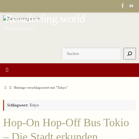
Zum
Inhalt
Reisefeeling.world
springen
Discover & Enjoy
Suchen
Start
Beiträge verschlagwortet mit "Tokyo"
Schlagwort:
Tokyo
Hop-On Hop-Off Bus Tokio
– Die Stadt erkunden