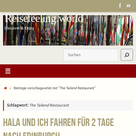
Zum
Inhalt
Reisefeeling.world
springen
Discover & Enjoy
Suchen
Start
Beiträge verschlagwortet mit "The Tailend Restaurant"
Schlagwort:
The Tailend Restaurant
Hala und ich fahren für 2 Tage