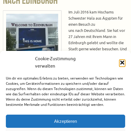
nach Edinburgh
Im Juli 2016 kam Hischams
Schwester Hala aus Ägypten für
einen Besuch zu
uns nach Deutschland. Sie hat vor
27 Jahren mit Ihrem Mann in
Edinburgh gelebt und wollte die
Stadt gerne wieder besuchen. Und
da ich mich auch sehr gerne dort
Cookie-Zustimmung
aufhalte, habe ich nicht lange
verwalten
gezögert und bin mitgefahren. Wir hatten nur 2 Tage Zeit in Edinburgh,
daher konnten wir nicht so viel unternehmen, aber Edinburgh ist auch für
Um dir ein optimales Erlebnis zu bieten, verwenden wir Technologien wie
einen Kurztrip…
Cookies, um Geräteinformationen zu speichern und/oder darauf
zuzugreifen. Wenn du diesen Technologien zustimmst, können wir Daten
Weiterlesen
wie das Surfverhalten oder eindeutige IDs auf dieser Website verarbeiten.
Wenn du deine Zustimmung nicht erteilst oder zurückziehst, können
bestimmte Merkmale und Funktionen beeinträchtigt werden.
August 2, 2016
Edinburgh
,
Europa
,
Großbritannien
,
Schottland
,
Städtereise
Akzeptieren