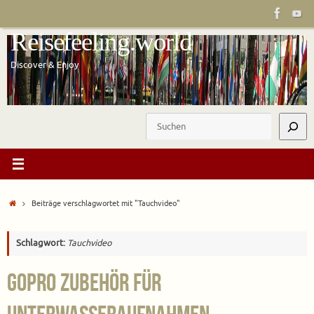
Zum
Inhalt
Reisefeeling.world
springen
Discover & Enjoy
Suchen
Start
Beiträge verschlagwortet mit "Tauchvideo"
Schlagwort:
Tauchvideo
GoPro Zubehör für