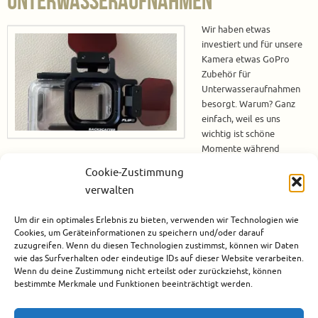
Unterwasseraufnahmen
Wir haben etwas
investiert und für unsere
Kamera etwas GoPro
Zubehör für
Unterwasseraufnahmen
besorgt. Warum? Ganz
einfach, weil es uns
wichtig ist schöne
Momente während
unserer Tauchgänge festzuhalten. Wer weiß, vielleicht begegnen wir ja
Cookie-Zustimmung
irgendwann doch mal dem Walhai und dann sollen die Aufnahmen
verwalten
möglichst gut werden. Unsere Wahl an GoPro Zubehör für
Unterwasseraufnahmen Das nachfolgend aufgeführte Zubehör haben wir
Um dir ein optimales Erlebnis zu bieten, verwenden wir Technologien wie
für unsere GoPro HERO11 Black im Einsatz. Ersatz-Akkus Bei der…
Cookies, um Geräteinformationen zu speichern und/oder darauf
zuzugreifen. Wenn du diesen Technologien zustimmst, können wir Daten
Weiterlesen
wie das Surfverhalten oder eindeutige IDs auf dieser Website verarbeiten.
Wenn du deine Zustimmung nicht erteilst oder zurückziehst, können
bestimmte Merkmale und Funktionen beeinträchtigt werden.
September 18, 2023
Accessoires
,
Tauchen
0