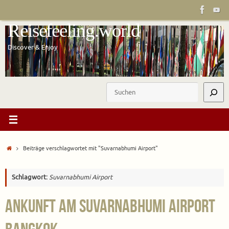
Zum
Inhalt
Reisefeeling.world
springen
Discover & Enjoy
Suchen
Start
Beiträge verschlagwortet mit "Suvarnabhumi Airport"
Schlagwort:
Suvarnabhumi Airport
Ankunft am Suvarnabhumi Airport