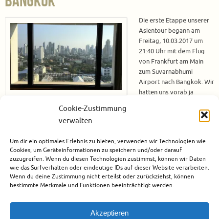
Bangkok
Die erste Etappe unserer
Asientour begann am
Freitag, 10.03.2017 um
21:40 Uhr mit dem Flug
von Frankfurt am Main
zum Suvarnabhumi
Airport nach Bangkok. Wir
hatten uns vorab ja
bereits dazu entschlossen
Cookie-Zustimmung
etwas mehr Geld in die Hand zu nehmen und in der Premium Economy zu
verwalten
fliegen, damit wir auf dem langen Flug gemütlich sitzen und vielleicht
sogar etwas schlafen können. Mit dem Schlafen hat es dann irgendwie
Um dir ein optimales Erlebnis zu bieten, verwenden wir Technologien wie
nicht so…
Cookies, um Geräteinformationen zu speichern und/oder darauf
zuzugreifen. Wenn du diesen Technologien zustimmst, können wir Daten
Weiterlesen
wie das Surfverhalten oder eindeutige IDs auf dieser Website verarbeiten.
Wenn du deine Zustimmung nicht erteilst oder zurückziehst, können
bestimmte Merkmale und Funktionen beeinträchtigt werden.
April 4, 2017
Asien
,
Thailand
0
Akzeptieren