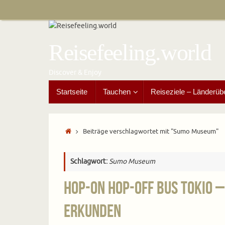
Zum
Inhalt
springen
Reisefeeling.world
Discover & Enjoy
Zum
Startseite
Tauchen
Reiseziele – Länderüb
Inhalt
springen
Start
Beiträge verschlagwortet mit "Sumo Museum"
Schlagwort:
Sumo Museum
Hop-On Hop-Off Bus Tokio –
erkunden