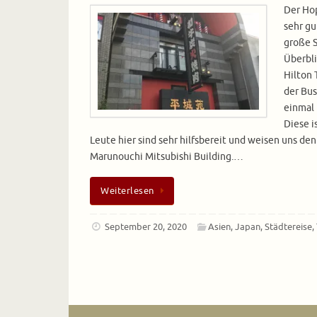
Der Hop
sehr gu
große 
Überbli
Hilton 
der Bus
einmal 
Diese i
Leute hier sind sehr hilfsbereit und weisen uns de
Marunouchi Mitsubishi Building.…
Weiterlesen
September 20, 2020
Asien
,
Japan
,
Städtereise
,