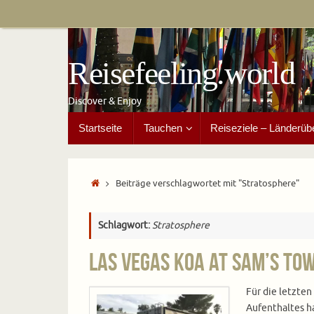
Zum
Inhalt
springen
Reisefeeling.world
Discover & Enjoy
Zum
Startseite
Tauchen
Reiseziele – Länderüb
Inhalt
springen
Start
Beiträge verschlagwortet mit "Stratosphere"
Schlagwort:
Stratosphere
Las Vegas KOA at Sam’s To
Für die letzten
Aufenthaltes h