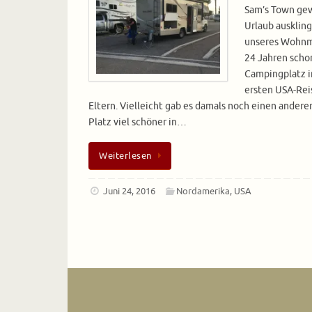
Sam’s Town gew
Urlaub ausklin
unseres Wohnmo
24 Jahren scho
Campingplatz in
ersten USA-Re
Eltern. Vielleicht gab es damals noch einen andere
Platz viel schöner in…
Weiterlesen
Juni 24, 2016
Nordamerika
,
USA