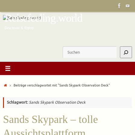
Zum
Inhalt
Reisefeeling.world
springen
Discover & Enjoy
Suchen
Start
Beiträge verschlagwortet mit "Sands Skypark Observation Deck"
Schlagwort:
Sands Skypark Observation Deck
Sands Skypark – tolle
Aussichtsplattform