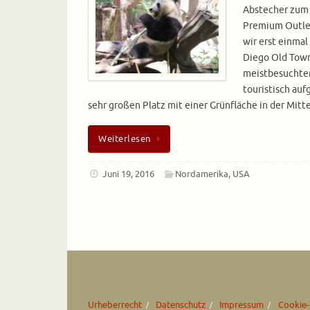
Abstecher zum 
Premium Outle
wir erst einmal
Diego Old Town
meistbesuchten 
touristisch auf
sehr großen Platz mit einer Grünfläche in der Mit
Weiterlesen
Juni 19, 2016
Nordamerika
,
USA
Urheberrecht
Datenschutz
Impressum
Cookie-R