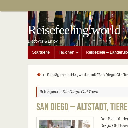
Zum
Inhalt
springen
Reisefeeling.world
Discover & Enjoy
Zum
Startseite
Tauchen
Reiseziele – Länderüb
Inhalt
springen
Start
Beiträge verschlagwortet mit "San Diego Old T
Schlagwort:
San Diego Old Town
San Diego – Altstadt, Tier
Der Plan für de
Diego Old Town