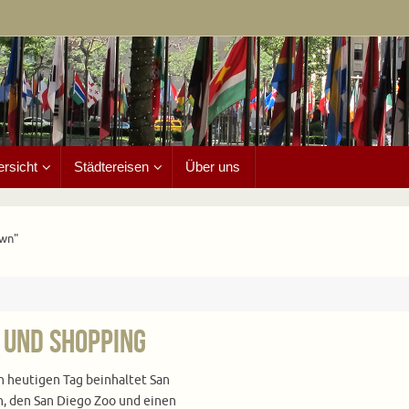
ersicht
Städtereisen
Über uns
own"
e und Shopping
n heutigen Tag beinhaltet San
, den San Diego Zoo und einen