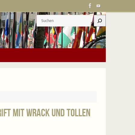
Suchen
ift mit Wrack und tollen