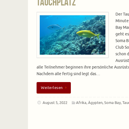
Tauchplatz
Der Tau
Minute
Bay Mar
geht es
Soma B
Club So
schon d
Ausrüst
alle Teilnehmer beginnen ihre persönliche Ausrü
Nachdem alle fertig sind legt das…
Weiterlesen
August 5, 2022
Afrika
,
Ägypten
,
Soma Bay
,
Tau