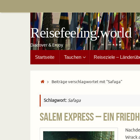
Zum
Inhalt
springen
Reisefeeling.world
Discover & Enjoy
Zum
Startseite
Tauchen
Reiseziele – Länderüb
Inhalt
springen
Start
Beiträge verschlagwortet mit "Safaga"
Schlagwort:
Safaga
Salem Express – Ein Fried
Nachde
Wrack 