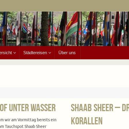
ersicht
Städtereisen
Über uns
hof unter Wasser
Shaab Sheer – Dr
Korallen
m wir am Vormittag bereits ein
am Tauchspot Shaab Sheer