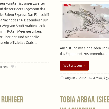
en konnten ist unser zweiter
uf dieser Boots-Tagestour das
er Salem Express. Das Fährschiff
der Nacht des 14. Dezember 1991
m Weg von Saudi Arabien nach
n im Roten Meer gesunken.
t überlebt, und nicht alle
s ein offizielles Grab.…
Ausrüstung wir eingeladen und na
das Equipment zusammenbauen 
Weiterlesen
uchen
1
August 7, 2022
Afrika
,
Ägy
 ruhiger
Tobia Arbaa (Sie