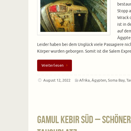
bestaun
Stopp a
Wrack d
ist in 
auf de
Ägypte
Leider haben bei dem Unglück viele Passagiere nich
Körper wurden geborgen. Somit ist die Salem Expres
Weiterlesen
August 12, 2022
Afrika
,
Ägypten
,
Soma Bay
,
Ta
Gamul Kebir Süd – schöner