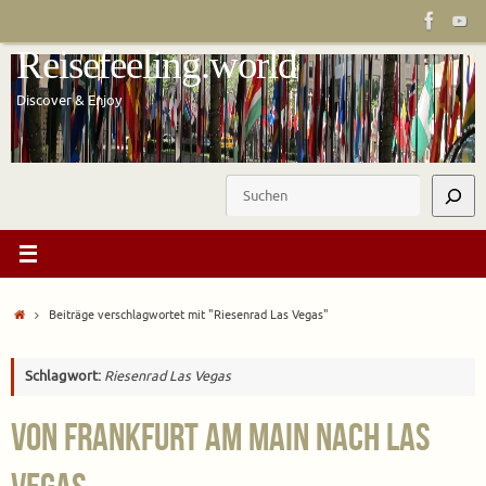
Zum
Inhalt
Reisefeeling.world
springen
Discover & Enjoy
Suchen
Start
Beiträge verschlagwortet mit "Riesenrad Las Vegas"
Schlagwort:
Riesenrad Las Vegas
Von Frankfurt am Main nach Las