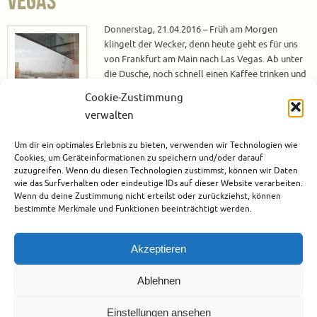
Vegas
Donnerstag, 21.04.2016 – Früh am Morgen
klingelt der Wecker, denn heute geht es für uns
von Frankfurt am Main nach Las Vegas. Ab unter
die Dusche, noch schnell einen Kaffee trinken und
pünktlich um 07:15 Uhr steht das Taxi vor der Tür.
Cookie-Zustimmung
Also, Koffer schnappen, nochmal schnell
verwalten
überprüfen, ob das Wichtigste – wie zum Beispiel
die Pässe – auch wirklich dabei ist und dann fährt
Um dir ein optimales Erlebnis zu bieten, verwenden wir Technologien wie
das Taxi auch schon los. Frankfurt…
Cookies, um Geräteinformationen zu speichern und/oder darauf
zuzugreifen. Wenn du diesen Technologien zustimmst, können wir Daten
Weiterlesen
wie das Surfverhalten oder eindeutige IDs auf dieser Website verarbeiten.
Wenn du deine Zustimmung nicht erteilst oder zurückziehst, können
bestimmte Merkmale und Funktionen beeinträchtigt werden.
Juni 14, 2016
Nordamerika
,
USA
Akzeptieren
Ablehnen
Einstellungen ansehen