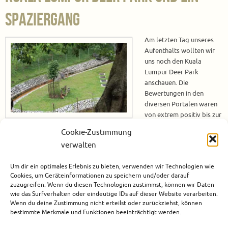
Spaziergang
Am letzten Tag unseres
Aufenthalts wollten wir
uns noch den Kuala
Lumpur Deer Park
anschauen. Die
Bewertungen in den
diversen Portalen waren
von extrem positiv bis zur
Empfehlung nicht hin zu
Cookie-Zustimmung
gehen. Vom Hotel zum Kuala Lumpur Deer Park Da wir uns nach dem
verwalten
(erneut) ausgiebigen Frühstück etwas bewegen wollten, haben wir uns
für einen Spaziergang von unserem Hotel zum Kuala Lumpur Deer Park
Um dir ein optimales Erlebnis zu bieten, verwenden wir Technologien wie
entschlossen. Der Weg war recht angenehm…
Cookies, um Geräteinformationen zu speichern und/oder darauf
zuzugreifen. Wenn du diesen Technologien zustimmst, können wir Daten
Weiterlesen
wie das Surfverhalten oder eindeutige IDs auf dieser Website verarbeiten.
Wenn du deine Zustimmung nicht erteilst oder zurückziehst, können
bestimmte Merkmale und Funktionen beeinträchtigt werden.
Mai 19, 2017
Asien
,
Malaysia
0