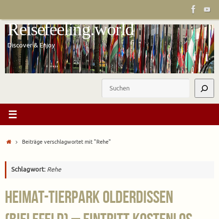
Zum
Inhalt
Reisefeeling.world
springen
Discover & Enjoy
Suchen
Start
Beiträge verschlagwortet mit "Rehe"
Schlagwort:
Rehe
Heimat-Tierpark Olderdissen