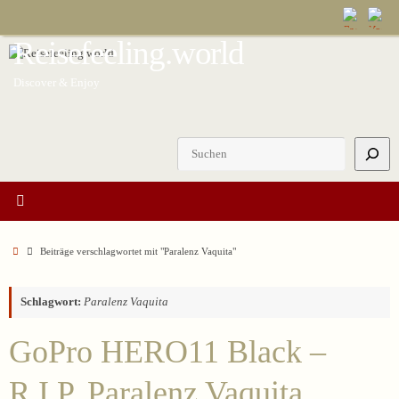
Zum
Inhalt
Reisefeeling.world
springen
Discover & Enjoy
Suchen
Start
Beiträge verschlagwortet mit "Paralenz Vaquita"
Schlagwort:
Paralenz Vaquita
GoPro HERO11 Black –
R.I.P. Paralenz Vaquita