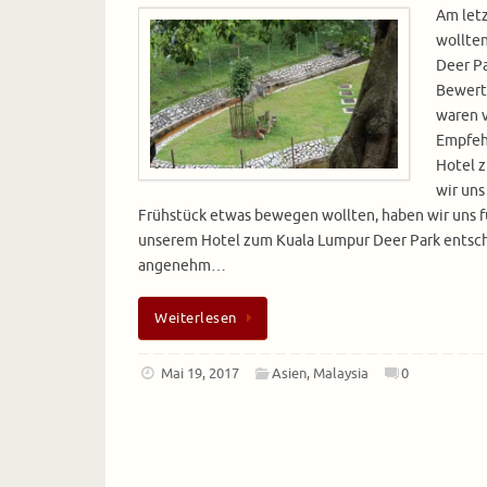
Am letz
wollten
Deer Pa
Bewert
waren v
Empfeh
Hotel 
wir uns
Frühstück etwas bewegen wollten, haben wir uns f
unserem Hotel zum Kuala Lumpur Deer Park entsch
angenehm…
Weiterlesen
Mai 19, 2017
Asien
,
Malaysia
0