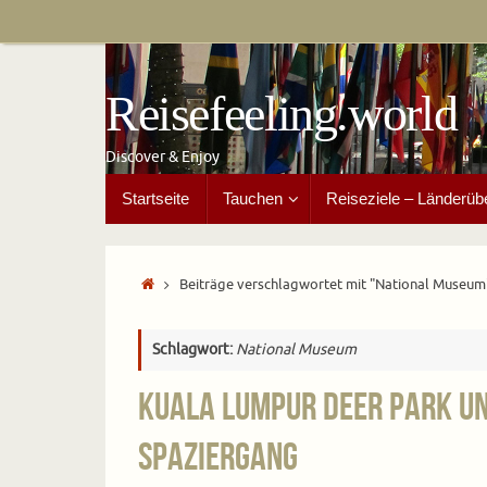
Zum
Inhalt
springen
Reisefeeling.world
Discover & Enjoy
Zum
Startseite
Tauchen
Reiseziele – Länderüb
Inhalt
springen
Start
Beiträge verschlagwortet mit "National Museum
Schlagwort:
National Museum
Kuala Lumpur Deer Park un
Spaziergang