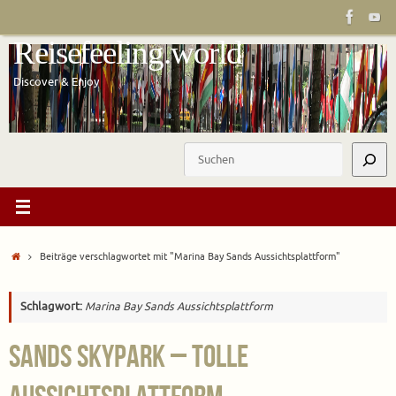
Zum
Inhalt
Reisefeeling.world
springen
Discover & Enjoy
Suchen
Start
Beiträge verschlagwortet mit "Marina Bay Sands Aussichtsplattform"
Schlagwort:
Marina Bay Sands Aussichtsplattform
Sands Skypark – tolle