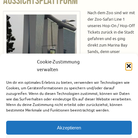
Aussichtsplattform
Nach dem Zoo sind wir mit
der Zoo-Safari Line 1
unseres Hop-On / Hop-Off
Tickets zurück in die Stadt
gefahren und es ging
direkt zum Marina Bay
Sands, denn unser
nächstes Ziel ist die
Cookie-Zustimmung
Aussichtsplattform auf
verwalten
diesem Hotel, das Sands Skypark Observation Deck. Das Sands Skypark
Observation Deck befindet sich in der 57. Etage des Marina Bay Sands
Um dir ein optimales Erlebnis zu bieten, verwenden wir Technologien wie
Hotel und bietet einen tollen Blick auf Singapur. Tickets für das Sands…
Cookies, um Geräteinformationen zu speichern und/oder darauf
zuzugreifen. Wenn du diesen Technologien zustimmst, können wir Daten
Weiterlesen
wie das Surfverhalten oder eindeutige IDs auf dieser Website verarbeiten.
Wenn du deine Zustimmung nicht erteilst oder zurückziehst, können
bestimmte Merkmale und Funktionen beeinträchtigt werden.
Juni 28, 2017
Asien
,
Singapur
1
Akzeptieren