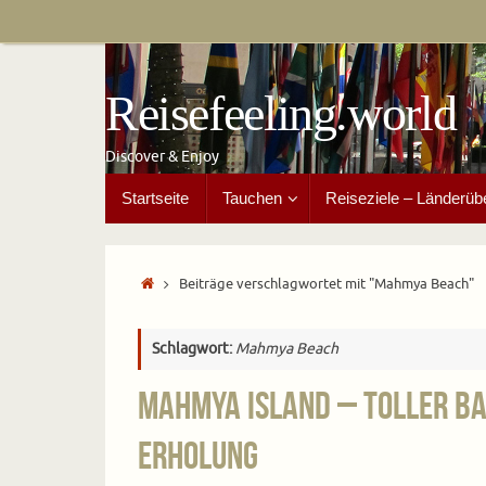
Zum
Inhalt
springen
Reisefeeling.world
Discover & Enjoy
Zum
Startseite
Tauchen
Reiseziele – Länderüb
Inhalt
springen
Start
Beiträge verschlagwortet mit "Mahmya Beach"
Schlagwort:
Mahmya Beach
Mahmya Island – Toller 
Erholung