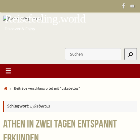
Zum
Inhalt
Reisefeeling.world
springen
Discover & Enjoy
Suchen
Start
Beiträge verschlagwortet mit "Lykabettus"
Schlagwort:
Lykabettus
Athen in zwei Tagen entspannt
erkunden