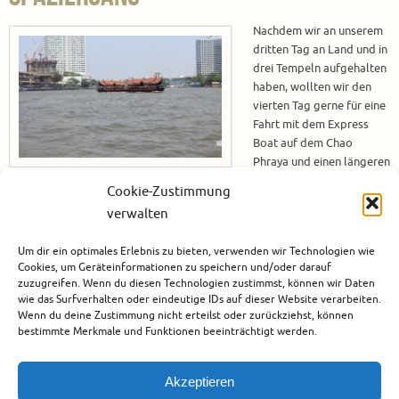
Nachdem wir an unserem
dritten Tag an Land und in
drei Tempeln aufgehalten
haben, wollten wir den
vierten Tag gerne für eine
Fahrt mit dem Express
Boat auf dem Chao
Phraya und einen längeren
Spaziergang durch
Cookie-Zustimmung
Bangkok nutzen. Vom Hotel zur Express Boat Station Sathorn (Taksin) Wir
verwalten
haben uns dazu entschlossen mit der Bahn zur Express Boat Station
Sathorn (Taksin) zu gelangen. Also ging es erst einmal vom Hotel zu
Um dir ein optimales Erlebnis zu bieten, verwenden wir Technologien wie
Fuß…
Cookies, um Geräteinformationen zu speichern und/oder darauf
zuzugreifen. Wenn du diesen Technologien zustimmst, können wir Daten
Weiterlesen
wie das Surfverhalten oder eindeutige IDs auf dieser Website verarbeiten.
Wenn du deine Zustimmung nicht erteilst oder zurückziehst, können
bestimmte Merkmale und Funktionen beeinträchtigt werden.
April 11, 2017
Asien
,
Thailand
1
Akzeptieren