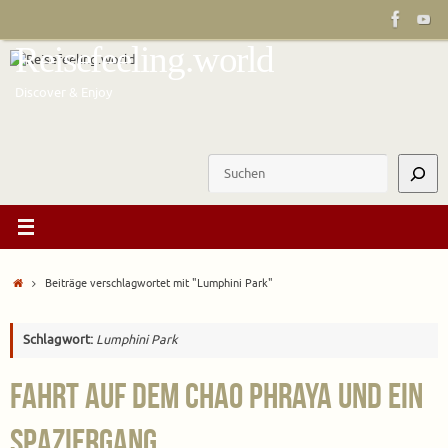
Zum
Inhalt
Reisefeeling.world
springen
Discover & Enjoy
Suchen
Start
Beiträge verschlagwortet mit "Lumphini Park"
Schlagwort:
Lumphini Park
Fahrt auf dem Chao Phraya und ein
Spaziergang