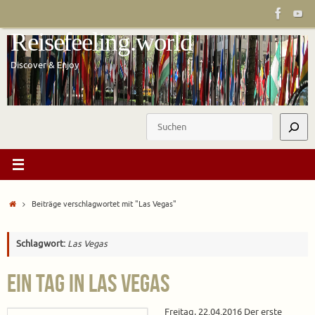
Zum
Inhalt
Reisefeeling.world
springen
Discover & Enjoy
Suchen
Start
Beiträge verschlagwortet mit "Las Vegas"
Schlagwort:
Las Vegas
Ein Tag in Las Vegas
Freitag, 22.04.2016 Der erste