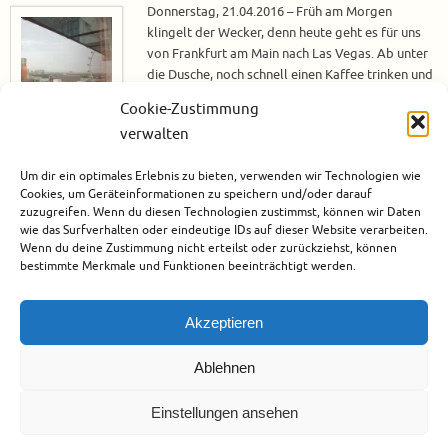
Donnerstag, 21.04.2016 – Früh am Morgen
klingelt der Wecker, denn heute geht es für uns
von Frankfurt am Main nach Las Vegas. Ab unter
die Dusche, noch schnell einen Kaffee trinken und
pünktlich um 07:15 Uhr steht das Taxi vor der Tür.
Cookie-Zustimmung
Also, Koffer schnappen, nochmal schnell
verwalten
überprüfen, ob das Wichtigste – wie zum Beispiel
die Pässe – auch wirklich dabei ist und dann fährt
Um dir ein optimales Erlebnis zu bieten, verwenden wir Technologien wie
das Taxi auch schon los. Frankfurt…
Cookies, um Geräteinformationen zu speichern und/oder darauf
zuzugreifen. Wenn du diesen Technologien zustimmst, können wir Daten
Weiterlesen
wie das Surfverhalten oder eindeutige IDs auf dieser Website verarbeiten.
Wenn du deine Zustimmung nicht erteilst oder zurückziehst, können
bestimmte Merkmale und Funktionen beeinträchtigt werden.
Juni 14, 2016
Nordamerika
,
USA
Akzeptieren
Ablehnen
Einstellungen ansehen
Urheberrecht
Datenschutz
Impressum
Cookie-Richtlinie (EU)